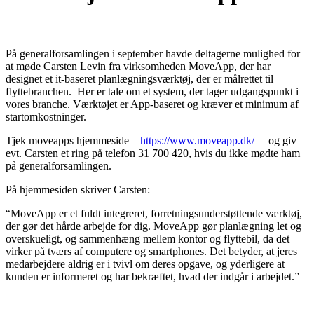
På generalforsamlingen i september havde deltagerne mulighed for
at møde Carsten Levin fra virksomheden MoveApp, der har
designet et it-baseret planlægningsværktøj, der er målrettet til
flyttebranchen. Her er tale om et system, der tager udgangspunkt i
vores
branche. Værktøjet er App-baseret og kræver et minimum af
startomkostninger.
Tjek moveapps hjemmeside –
https://www.moveapp.dk/
– og giv
evt. Carsten et ring på telefon
31 700 420
, hvis du ikke mødte ham
på generalforsamlingen.
På hjemmesiden skriver Carsten:
“MoveApp er et fuldt integreret, forretningsunderstøttende værktøj,
der gør det hårde arbejde for dig. MoveApp gør planlægning let og
overskueligt, og sammenhæng mellem kontor og flyttebil, da det
virker på tværs af computere og smartphones. Det betyder, at jeres
medarbejdere aldrig er i tvivl om deres opgave, og yderligere at
kunden er informeret og har bekræftet, hvad der indgår i arbejdet.”