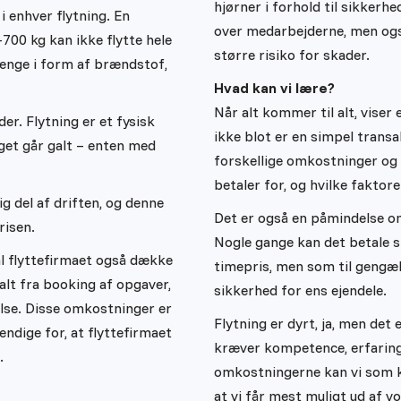
hjørner i forhold til sikkerhe
i enhver flytning. En
over medarbejderne, men også
700 kg kan ikke flytte hele
større risiko for skader.
penge i form af brændstof,
Hvad kan vi lære?
Når alt kommer til alt, viser
er. Flytning er et fysisk
ikke blot er en simpel trans
oget går galt – enten med
forskellige omkostninger og r
betaler for, og hvilke faktore
g del af driften, og denne
Det er også en påmindelse om, 
risen.
Nogle gange kan det betale si
kal flyttefirmaet også dække
timepris, men som til gengæ
lt fra booking af opgaver,
sikkerhed for ens ejendele.
lse. Disse omkostninger er
Flytning er dyrt, ja, men de
ndige for, at flyttefirmaet
kræver kompetence, erfaring 
.
omkostningerne kan vi som k
at vi får mest muligt ud af vo