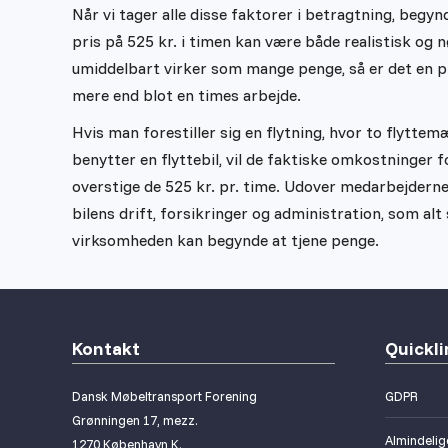
Når vi tager alle disse faktorer i betragtning, begynd
pris på 525 kr. i timen kan være både realistisk og 
umiddelbart virker som mange penge, så er det en p
mere end blot en times arbejde.
Hvis man forestiller sig en flytning, hvor to flyttem
benytter en flyttebil, vil de faktiske omkostninger f
overstige de 525 kr. pr. time. Udover medarbejderne
bilens drift, forsikringer og administration, som a
virksomheden kan begynde at tjene penge.
Kontakt
Quickli
Dansk Møbeltransport Forening
GDPR
Grønningen 17, mezz.
Almindelige
1270 København K.