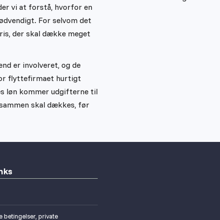
er vi at forstå, hvorfor en
nødvendigt. For selvom det
ris, der skal dække meget
ænd er involveret, og de
or flyttefirmaet hurtigt
s løn kommer udgifterne til
lt sammen skal dækkes, før
nks
 betingelser, private