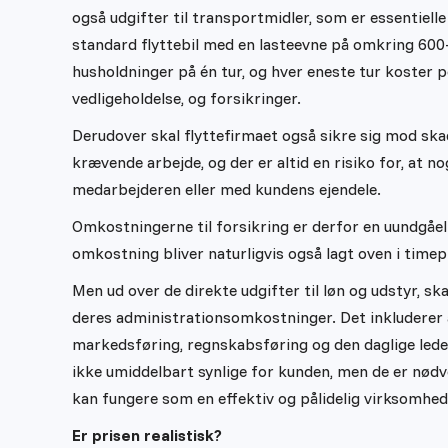
også udgifter til transportmidler, som er essentielle 
standard flyttebil med en lasteevne på omkring 600-
husholdninger på én tur, og hver eneste tur koster 
vedligeholdelse, og forsikringer.
Derudover skal flyttefirmaet også sikre sig mod skad
krævende arbejde, og der er altid en risiko for, at n
medarbejderen eller med kundens ejendele.
Omkostningerne til forsikring er derfor en uundgåeli
omkostning bliver naturligvis også lagt oven i timep
Men ud over de direkte udgifter til løn og udstyr, s
deres administrationsomkostninger. Det inkluderer a
markedsføring, regnskabsføring og den daglige lede
ikke umiddelbart synlige for kunden, men de er nødve
kan fungere som en effektiv og pålidelig virksomhed
Er prisen realistisk?