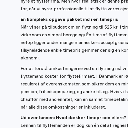
hyre et flyttefirma. Men hvor realistisk er denne pri
for, når vi hyrer professionelle til at flytte vores eje
En kompleks opgave pakket ind i én timepris
Når vi ser på tilbuddet om en flytning til 525 kr. i t
virke som en simpel beregning: Én time af flyttemænd
netop ligger under mange menneskers acceptgræns
tilsyneladende enkle timepris gemmer der sig en k
økonomi.
For at forstå omkostningerne ved en flytning må vi 
flyttemand koster for flyttefirmaet. I Danmark er 
reguleret af overenskomster, som sikrer dem en mi
pension, frihedsopsparing, og andre tillæg. Hvis vi 
chauffør med anciennitet, kan en samlet timebetaling
når alle disse omkostninger er inkluderet.
Ud over lønnen: Hvad dækker timeprisen ellers?
Lønnen til flyttemanden er dog kun én del af regnes