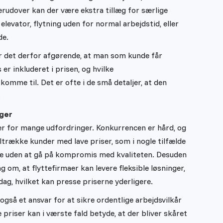
Derudover kan der være ekstra tillæg for særlige
levator, flytning uden for normal arbejdstid, eller
de.
r det derfor afgørende, at man som kunde får
er inkluderet i prisen, og hvilke
omme til. Det er ofte i de små detaljer, at den
.
nger
er for mange udfordringer. Konkurrencen er hård, og
ltrække kunder med lave priser, som i nogle tilfælde
e uden at gå på kompromis med kvaliteten. Desuden
g om, at flyttefirmaer kan levere fleksible løsninger,
rdag, hvilket kan presse priserne yderligere.
gså et ansvar for at sikre ordentlige arbejdsvilkår
priser kan i værste fald betyde, at der bliver skåret