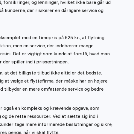
d, forsikringer, og lønninger, hvilket ikke bare går ud
 kunderne, der risikerer en dårligere service og
 eksemplet med en timepris på 525 kr., at flytning
aktion, men en service, der indebærer mange
isici. Det er vigtigt som kunde at forstå, hvad man
r der spiller ind i prissætningen.
at det billigste tilbud ikke altid er det bedste.
g at vælge et flyttefirma, der måske har en højere
ld tilbyder en mere omfattende service og bedre
t er også en kompleks og krævende opgave, som
og de rette ressourcer. Ved at sætte sig ind i
under tage mere informerede beslutninger og sikre,
res penge, når vi skal flytte.