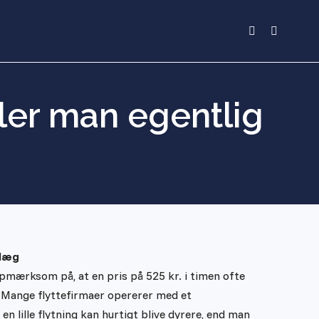
Facebook
Linkedin
page
page
opens
opens
in
in
aler man egentlig
new
new
window
window
llæg
opmærksom på, at en pris på 525 kr. i timen ofte
n. Mange flyttefirmaer opererer med et
en lille flytning kan hurtigt blive dyrere, end man