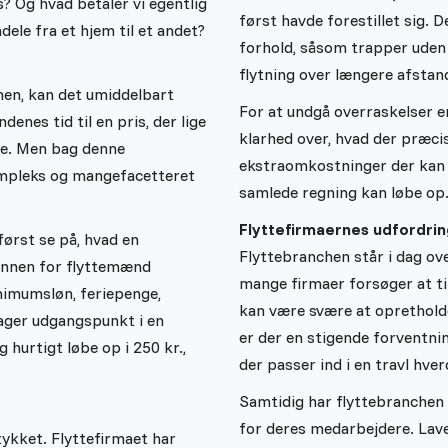
s? Og hvad betaler vi egentlig
først havde forestillet sig. 
ndele fra et hjem til et andet?
forhold, såsom trapper uden e
flytning over længere afstan
imen, kan det umiddelbart
For at undgå overraskelser e
enes tid til en pris, der lige
klarhed over, hvad der præcis 
e. Men bag denne
ekstraomkostninger der kan k
ompleks og mangefacetteret
samlede regning kan løbe op
Flyttefirmaernes udfordri
først se på, hvad en
Flyttebranchen står i dag ov
lønnen for flyttemænd
mange firmaer forsøger at ti
nimumsløn, feriepenge,
kan være svære at oprethold
tager udgangspunkt i en
er der en stigende forventnin
 hurtigt løbe op i 250 kr.,
der passer ind i en travl hve
Samtidig har flyttebranchen o
for deres medarbejdere. Lave 
tykket. Flyttefirmaet har