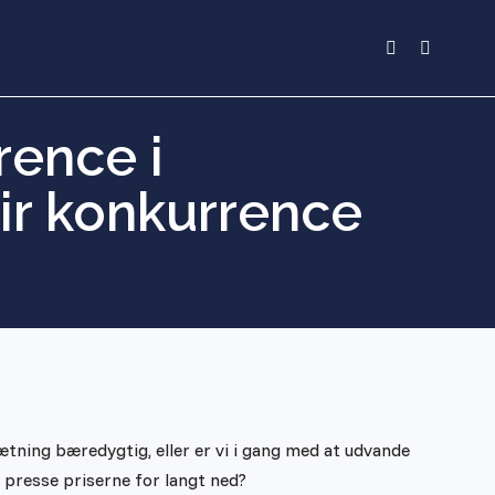
Facebook
Linkedin
page
page
opens
opens
rence i
in
in
new
new
air konkurrence
window
window
tning bæredygtig, eller er vi i gang med at udvande
 presse priserne for langt ned?