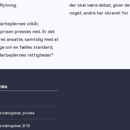
flytning.
der skal være debat, giver d
noget, andre har skrevet for
rbejdernes vilkår,
 prisen presses ned. Er det
res ansatte, samtidig med at
ige om en fælles standard,
darbejdernes rettigheder?
nks
 betingelser, private
e betingelser, BTB