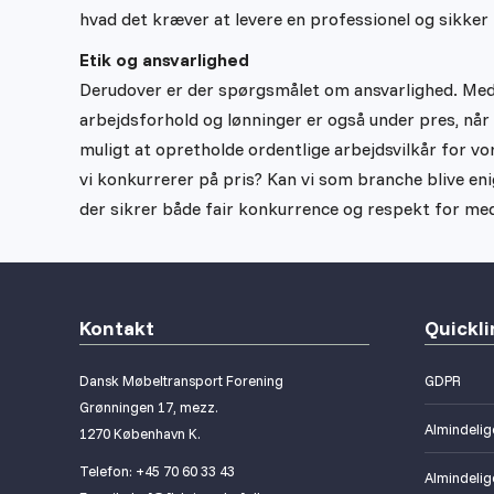
hvad det kræver at levere en professionel og sikker 
Etik og ansvarlighed
Derudover er der spørgsmålet om ansvarlighed. Meda
arbejdsforhold og lønninger er også under pres, når
muligt at opretholde ordentlige arbejdsvilkår for vo
vi konkurrerer på pris? Kan vi som branche blive en
der sikrer både fair konkurrence og respekt for me
Kontakt
Quickli
Dansk Møbeltransport Forening
GDPR
Grønningen 17, mezz.
Almindelige
1270 København K.
Telefon: +45 70 60 33 43
Almindelig