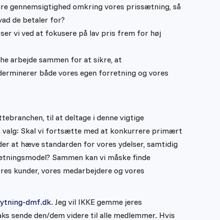
rre gennemsigtighed omkring vores prissætning, så
vad de betaler for?
ser vi ved at fokusere på lav pris frem for høj
e arbejde sammen for at sikre, at
derminerer både vores egen forretning og vores
lyttebranchen, til at deltage i denne vigtige
et valg: Skal vi fortsætte med at konkurrere primært
måder at hæve standarden for vores ydelser, samtidig
rretningsmodel? Sammen kan vi måske finde
ores kunder, vores medarbejdere og vores
ytning-dmf.dk
. Jeg vil IKKE gemme jeres
ks sende den/dem videre til alle medlemmer. Hvis