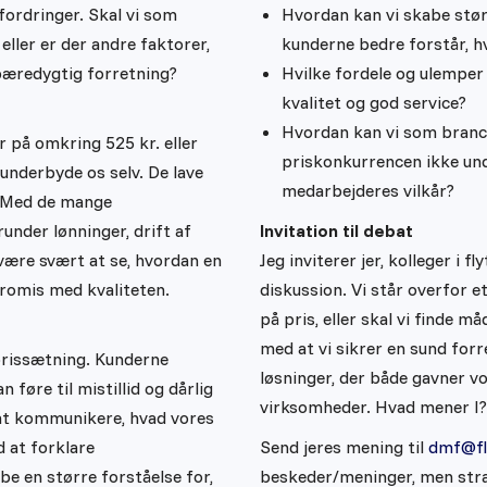
fordringer. Skal vi som
Hvordan kan vi skabe stø
ller er der andre faktorer,
kunderne bedre forstår, h
 bæredygtig forretning?
Hvilke fordele og ulemper 
kvalitet og god service?
Hvordan kan vi som branch
r på omkring 525 kr. eller
priskonkurrencen ikke un
underbyde os selv. De lave
medarbejderes vilkår?
? Med de mange
nder lønninger, drift af
Invitation til debat
 være svært at se, hvordan en
Jeg inviterer jer, kolleger i f
romis med kvaliteten.
diskussion. Vi står overfor 
på pris, eller skal vi finde 
med at vi sikrer en sund fo
prissætning. Kunderne
løsninger, der både gavner v
n føre til mistillid og dårlig
virksomheder. Hvad mener I?
 at kommunikere, hvad vores
d at forklare
Send jeres mening til
dmf@fl
e en større forståelse for,
beskeder/meninger, men stra