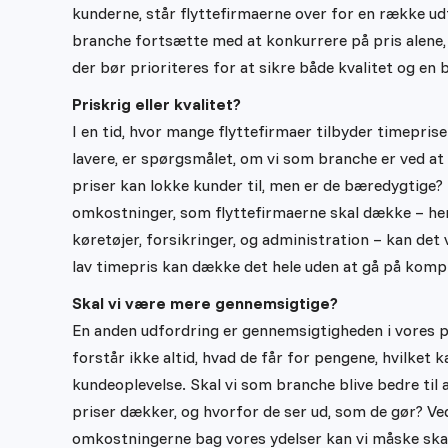
kunderne, står flyttefirmaerne over for en række ud
branche fortsætte med at konkurrere på pris alene, e
der bør prioriteres for at sikre både kvalitet og en
Priskrig eller kvalitet?
I en tid, hvor mange flyttefirmaer tilbyder timeprise
lavere, er spørgsmålet, om vi som branche er ved at 
priser kan lokke kunder til, men er de bæredygtige
omkostninger, som flyttefirmaerne skal dække – heru
køretøjer, forsikringer, og administration – kan det
lav timepris kan dække det hele uden at gå på komp
Skal vi være mere gennemsigtige?
En anden udfordring er gennemsigtigheden i vores 
forstår ikke altid, hvad de får for pengene, hvilket ka
kundeoplevelse. Skal vi som branche blive bedre til
priser dækker, og hvorfor de ser ud, som de gør? Ve
omkostningerne bag vores ydelser kan vi måske skab